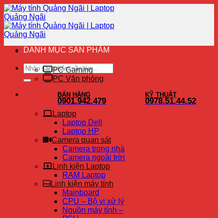
Chuyển
đến
nội
dung
DANH MỤC SẢN PHẨM
Tìm
PC Gaming
kiếm:
PC Văn phòng
BÁN HÀNG
KỸ THUẬT
0901.942.479
0978.51.44.52
Laptop
Laptop Dell
Laptop HP
Camera quan sát
Camera trong nhà
Camera ngoài trời
Linh kiện Laptop
RAM Laptop
Linh kiện máy tính
Mainboard
CPU – Bộ vi xử lý
Nguồn máy tính –