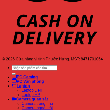
© 2026 Cửa hàng vi tính Phước Hưng. MST: 8471701064
Tìm
kiếm:
PC Gaming
PC Văn phòng
Laptop
Laptop Dell
Laptop HP
Camera quan sát
Camera trong nhà
Camera ngoài trời