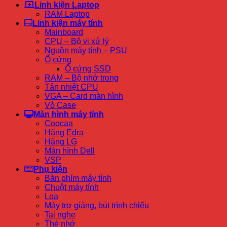
Linh kiện Laptop
RAM Laptop
Linh kiện máy tính
Mainboard
CPU – Bộ vi xử lý
Nguồn máy tính – PSU
Ổ cứng
Ổ cứng SSD
RAM – Bộ nhớ trong
Tản nhiệt CPU
VGA – Card màn hình
Vỏ Case
Màn hình máy tính
Coocaa
Hãng Edra
Hãng LG
Màn hình Dell
VSP
Phụ kiện
Bàn phím máy tính
Chuột máy tính
Loa
Máy trợ giảng, bút trình chiếu
Tai nghe
Thẻ nhớ