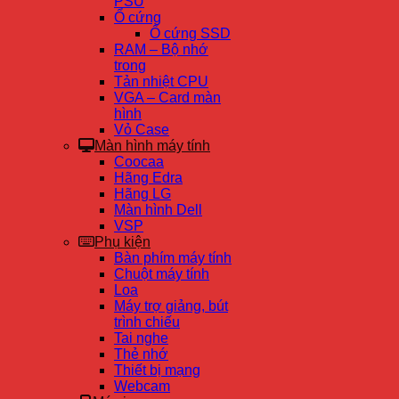
PSU
Ổ cứng
Ổ cứng SSD
RAM – Bộ nhớ
trong
Tản nhiệt CPU
VGA – Card màn
hình
Vỏ Case
Màn hình máy tính
Coocaa
Hãng Edra
Hãng LG
Màn hình Dell
VSP
Phụ kiện
Bàn phím máy tính
Chuột máy tính
Loa
Máy trợ giảng, bút
trình chiếu
Tai nghe
Thẻ nhớ
Thiết bị mạng
Webcam