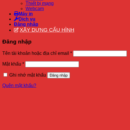
Thiết bị mạng
Webcam
Máy in
Dịch vụ
Đăng nhập
XÂY DỰNG CẤU HÌNH
Đăng nhập
Tên tài khoản hoặc địa chỉ email
*
Mật khẩu
*
Ghi nhớ mật khẩu
Đăng nhập
Quên mật khẩu?