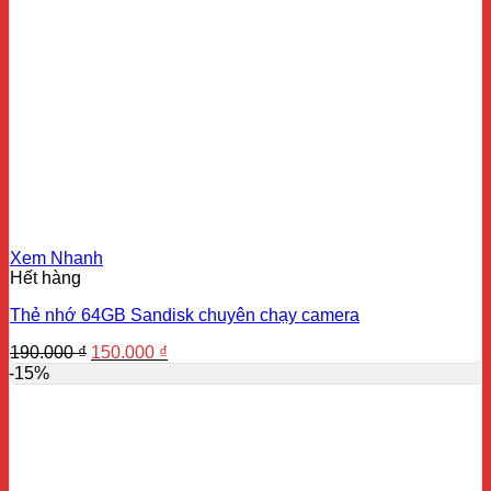
Xem Nhanh
Hết hàng
Thẻ nhớ 64GB Sandisk chuyên chạy camera
Giá
Giá
190.000
₫
150.000
₫
gốc
hiện
-15%
là:
tại
190.000 ₫.
là:
150.000 ₫.