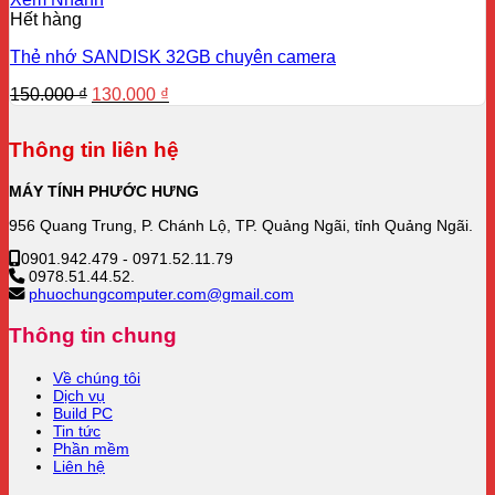
Hết hàng
Thẻ nhớ SANDISK 32GB chuyên camera
Giá
Giá
150.000
₫
130.000
₫
gốc
hiện
là:
tại
Thông tin liên hệ
150.000 ₫.
là:
130.000 ₫.
MÁY TÍNH PHƯỚC HƯNG
956 Quang Trung, P. Chánh Lộ, TP. Quảng Ngãi, tỉnh Quảng Ngãi.
0901.942.479 - 0971.52.11.79
0978.51.44.52.
phuochungcomputer.com@gmail.com
Thông tin chung
Về chúng tôi
Dịch vụ
Build PC
Tin tức
Phần mềm
Liên hệ