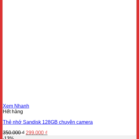
Xem Nhanh
Hết hàng
Thẻ nhớ Sandisk 128GB chuyên camera
Giá
Giá
350.000
₫
299.000
₫
gốc
hiện
-13%