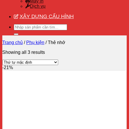
Máy in
Dịch vụ
XÂY DỰNG CẤU HÌNH
Tìm
kiếm:
Trang chủ
/
Phụ kiện
/
Thẻ nhớ
Showing all 3 results
-21%